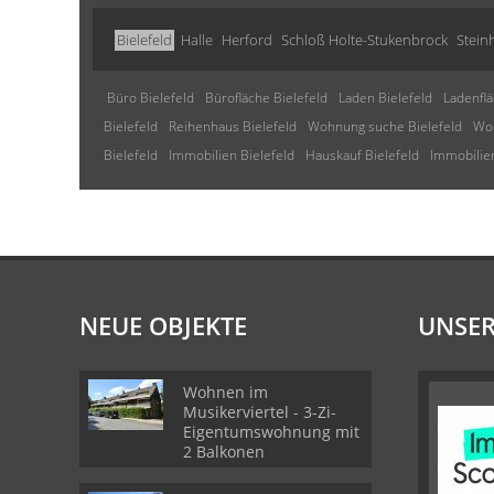
Bielefeld
Halle
Herford
Schloß Holte-Stukenbrock
Stein
Büro Bielefeld
Bürofläche Bielefeld
Laden Bielefeld
Ladenflä
Bielefeld
Reihenhaus Bielefeld
Wohnung suche Bielefeld
Woh
Bielefeld
Immobilien Bielefeld
Hauskauf Bielefeld
Immobilien
NEUE OBJEKTE
UNSER
Wohnen im
Musikerviertel - 3-Zi-
Eigentumswohnung mit
2 Balkonen