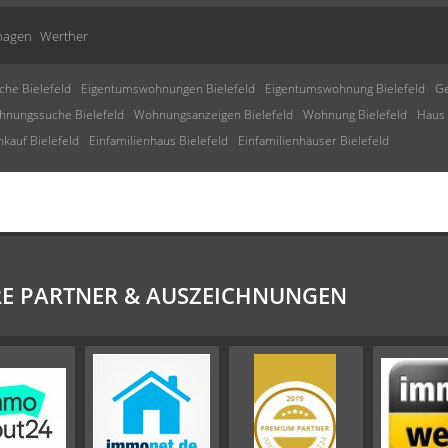
hagen
Werther
che Bielefeld
Eigentumswohnungen Bielefeld
Eigentumswohnung Bielefeld
Ge
nungssuche Bielefeld
Wohnungsanzeigen Bielefeld
Wohnung Bielefeld
Haus 
kauf Bielefeld
Einfamilienhaus Bielefeld
Einfamilienhäuser Bielefeld
E PARTNER & AUSZEICHNUNGEN