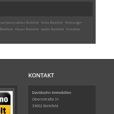
werbeimmobilien Bielefeld
Immo Bielefeld
Wohnungen
Bielefeld
Häuser Bielefeld
kaufen Bielefeld
Immobilie
KONTAKT
Davidsohn Immobilien
Obernstraße 51
33602 Bielefeld