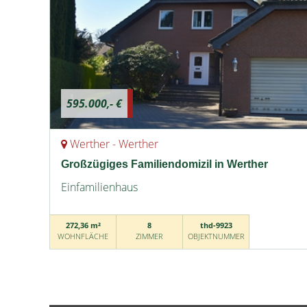
595.000,- €
Werther - Werther
Großzügiges Familiendomizil in Werther
Einfamilienhaus
272,36 m²
8
thd-9923
WOHNFLÄCHE
ZIMMER
OBJEKTNUMMER