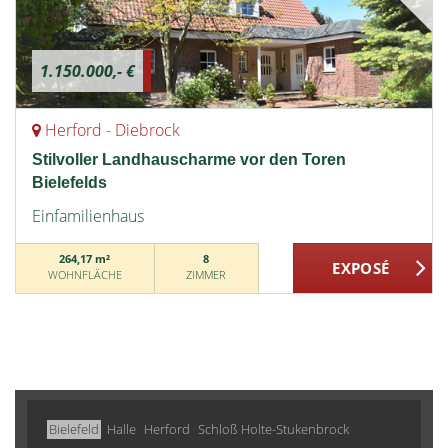
1.150.000,- €
Herford - Diebrock
Stilvoller Landhauscharme vor den Toren
Bielefelds
Einfamilienhaus
264,17 m²
8
WOHNFLÄCHE
ZIMMER
Bielefeld
Halle
Herford
Schloß Holte-Stukenbrock