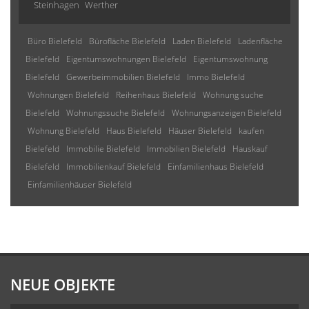
Steinhagen
Werther
Büro Bielefeld
Bürofläche Bielefeld
Laden Bielefeld
Ladenfläche
Bielefeld
Eigentumswohnungen Bielefeld
Eigentumswohnung
Bielefeld
Gewerbeimmobilien Bielefeld
Immo Bielefeld
Wohnungen Bielefeld
Reihenhaus Bielefeld
Wohnung suche
Bielefeld
Wohnungssuche Bielefeld
Wohnungsanzeigen Bielefeld
Wohnung Bielefeld
Haus Bielefeld
Häuser Bielefeld
kaufen
Bielefeld
Immobilie Bielefeld
Immobilien Bielefeld
Hauskauf
Bielefeld
Immobilienkauf Bielefeld
Einfamilienhaus Bielefeld
Einfamilienhäuser Bielefeld
NEUE OBJEKTE