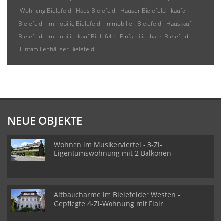
Wohnung Bielefeld
Haus Bielefeld
Häuser Bielefeld
kaufen
Bielefeld
Immobilie Bielefeld
Immobilien Bielefeld
Hauskauf
Bielefeld
Immobilienkauf Bielefeld
Einfamilienhaus Bielefeld
Einfamilienhäuser Bielefeld
NEUE OBJEKTE
Wohnen im Musikerviertel - 3-Zi-
Eigentumswohnung mit 2 Balkonen
Altbaucharme im Bielefelder Westen -
Gepflegte 4-Zi-Wohnung mit Flair