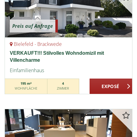
Preis auf Anfrage
Bielefeld - Brackwede
VERKAUFT!!! Stilvolles Wohndomizil mit
Villencharme
Einfamilienhaus
195 m²
4
WOHNFLÄCHE
ZIMMER