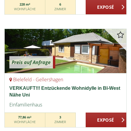
228 m²
6
WOHNFLÄCHE
ZIMMER
Preis auf Anfrage
Bielefeld - Gellershagen
VERKAUFT!!! Entzückende Wohnidylle in BI-West
Nähe Uni
Einfamilienhaus
77,86 m²
3
WOHNFLÄCHE
ZIMMER