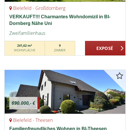
Bielefeld - Großdornberg
VERKAUFT!!! Charmantes Wohndomizil in BI-
Dornberg Nähe Uni
Zweifamilienhaus
241,62 m²
9
WOHNFLÄCHE
ZIMMER
690.000,- €
Bielefeld - Theesen
Familienfreundliches Wohnen in BI-Theesen