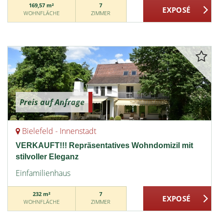
169,57 m²
7
WOHNFLÄCHE
ZIMMER
Preis auf Anfrage
Bielefeld - Innenstadt
VERKAUFT!!! Repräsentatives Wohndomizil mit
stilvoller Eleganz
Einfamilienhaus
232 m²
7
WOHNFLÄCHE
ZIMMER