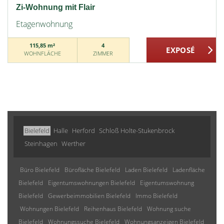
Zi-Wohnung mit Flair
Etagenwohnung
115,85 m²
4
WOHNFLÄCHE
ZIMMER
Bielefeld
Halle
Herford
Schloß Holte-Stukenbrock
Steinhagen
Werther
Büro Bielefeld
Bürofläche Bielefeld
Laden Bielefeld
Ladenfläche
Bielefeld
Eigentumswohnungen Bielefeld
Eigentumswohnung
Bielefeld
Gewerbeimmobilien Bielefeld
Immo Bielefeld
Wohnungen Bielefeld
Reihenhaus Bielefeld
Wohnung suche
Bielefeld
Wohnungssuche Bielefeld
Wohnungsanzeigen Bielefeld