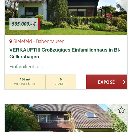
565.000,- €
Bielefeld - Babenhausen
VERKAUFT!!! Großzügiges Einfamilienhaus in BI-
Gellershagen
Einfamilienhaus
156 m²
6
WOHNFLÄCHE
ZIMMER