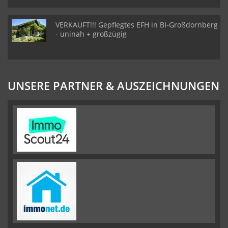
VERKAUFT!!! Gepflegtes EFH in BI-Großdornberg
- uninah + großzügig
UNSERE PARTNER & AUSZEICHNUNGEN