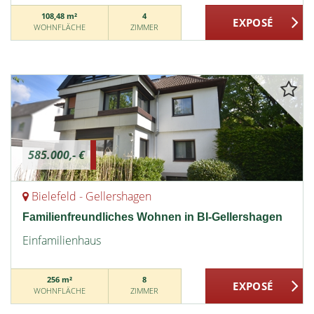
108,48 m²
4
WOHNFLÄCHE
ZIMMER
585.000,- €
Bielefeld - Gellershagen
Familienfreundliches Wohnen in BI-Gellershagen
Einfamilienhaus
256 m²
8
WOHNFLÄCHE
ZIMMER