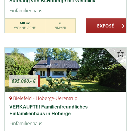
Südhang von BI-Hoberge mit Weitblick
Einfamilienhaus
140 m²
6
WOHNFLÄCHE
ZIMMER
695.000,- €
Bielefeld - Hoberge-Uerentrup
VERKAUFT!!! Familienfreundliches
Einfamilienhaus in Hoberge
Einfamilienhaus