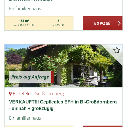
Einfamilienhaus
183 m²
8
WOHNFLÄCHE
ZIMMER
Preis auf Anfrage
Bielefeld - Großdornberg
VERKAUFT!!! Gepflegtes EFH in BI-Großdornberg
- uninah + großzügig
Einfamilienhaus