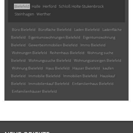
Bielefeld
Halle
Herford
Schloß Holte-Stukenbrock
Steinhagen
Werther
Büro Bielefeld
Bürofläche Bielefeld
Laden Bielefeld
Ladenfläche
Bielefeld
Eigentumswohnungen Bielefeld
Eigentumswohnung
Bielefeld
Gewerbeimmobilien Bielefeld
Immo Bielefeld
Wohnungen Bielefeld
Reihenhaus Bielefeld
Wohnung suche
Bielefeld
Wohnungssuche Bielefeld
Wohnungsanzeigen Bielefeld
Wohnung Bielefeld
Haus Bielefeld
Häuser Bielefeld
kaufen
Bielefeld
Immobilie Bielefeld
Immobilien Bielefeld
Hauskauf
Bielefeld
Immobilienkauf Bielefeld
Einfamilienhaus Bielefeld
Einfamilienhäuser Bielefeld