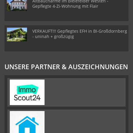
Altbaucharme im Bielefelder Westen -
Gepflegte 4-Zi-Wohnung mit Flair
VERKAUFT!!! Gepflegtes EFH in BI-Großdornberg
- uninah + großzügig
UNSERE PARTNER & AUSZEICHNUNGEN