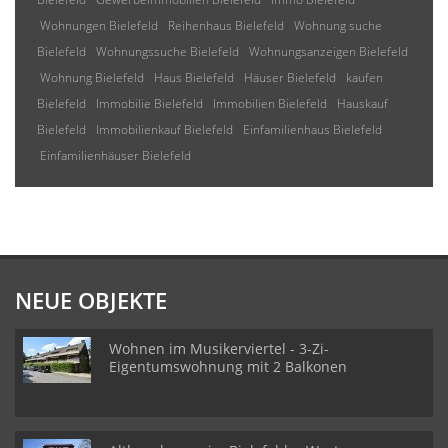
Wohnungen Bielefeld
Reihenhaus Bielefeld
Wohnung suche
Bielefeld
Wohnungssuche Bielefeld
Wohnungsanzeigen Bielefeld
Wohnung Bielefeld
Haus Bielefeld
Häuser Bielefeld
kaufen
Bielefeld
Immobilie Bielefeld
Immobilien Bielefeld
Hauskauf
Bielefeld
Immobilienkauf Bielefeld
Einfamilienhaus Bielefeld
Einfamilienhäuser Bielefeld
NEUE OBJEKTE
Wohnen im Musikerviertel - 3-Zi-
Eigentumswohnung mit 2 Balkonen