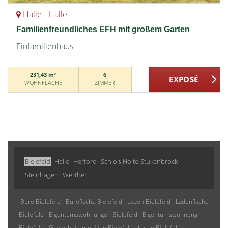
Halle - Halle
Familienfreundliches EFH mit großem Garten
Einfamilienhaus
231,43 m²
6
WOHNFLÄCHE
ZIMMER
Bielefeld
Halle
Herford
Schloß Holte-Stukenbrock
Steinhagen
Werther
Büro Bielefeld
Bürofläche Bielefeld
Laden Bielefeld
Ladenfläche
Bielefeld
Eigentumswohnungen Bielefeld
Eigentumswohnung
Bielefeld
Gewerbeimmobilien Bielefeld
Immo Bielefeld