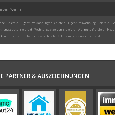
hagen
Werther
che Bielefeld
Eigentumswohnungen Bielefeld
Eigentumswohnung Bielefeld
Ge
nungssuche Bielefeld
Wohnungsanzeigen Bielefeld
Wohnung Bielefeld
Haus 
kauf Bielefeld
Einfamilienhaus Bielefeld
Einfamilienhäuser Bielefeld
E PARTNER & AUSZEICHNUNGEN