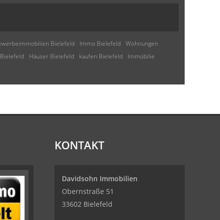
werbeimmobilien Bielefeld
Immo Bielefeld
Wohnungen
Bielefeld
Häuser Bielefeld
kaufen Bielefeld
Immobilie
KONTAKT
Davidsohn Immobilien
Obernstraße 51
33602 Bielefeld