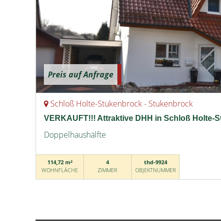
Preis auf Anfrage
Schloß Holte-Stukenbrock - Stukenbrock
VERKAUFT!!! Attraktive DHH in Schloß Holte-
Doppelhaushälfte
114,72 m²
4
thd-9924
WOHNFLÄCHE
ZIMMER
OBJEKTNUMMER