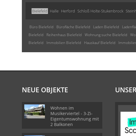
Bielefeld
Halle
Herford
Schloß Holte-Stukenbrock
Stein
Büro Bielefeld
Bürofläche Bielefeld
Laden Bielefeld
Ladenflä
Bielefeld
Reihenhaus Bielefeld
Wohnung suche Bielefeld
Woh
Bielefeld
Immobilien Bielefeld
Hauskauf Bielefeld
Immobilien
NEUE OBJEKTE
UNSER
Wohnen im
Musikerviertel - 3-Zi-
Eigentumswohnung mit
2 Balkonen