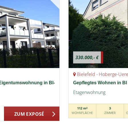
330.000,- €
Bielefeld - Hoberge-Uer
-Eigentumswohnung in BI-
Gepflegtes Wohnen in BI
Etagenwohnung
112 m²
3
WOHNFLÄCHE
ZIMMER
O
ZUM EXPOSÉ