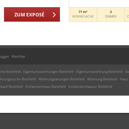
71 m²
2
ZUM EXPOSÉ
WOHNFLÄCHE
ZIMMER
O
hagen
Werther
che Bielefeld
Eigentumswohnungen Bielefeld
Eigentumswohnung Bielefeld
Ge
nungssuche Bielefeld
Wohnungsanzeigen Bielefeld
Wohnung Bielefeld
Haus 
kauf Bielefeld
Einfamilienhaus Bielefeld
Einfamilienhäuser Bielefeld