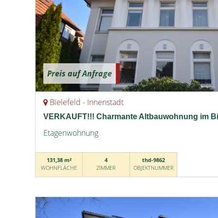
Preis auf Anfrage
Bielefeld - Innenstadt
VERKAUFT!!! Charmante Altbauwohnung im Bie
Etagenwohnung
131,38 m²
4
thd-9862
WOHNFLÄCHE
ZIMMER
OBJEKTNUMMER