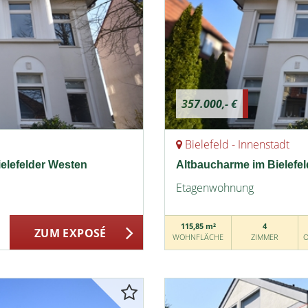
357.000,- €
Bielefeld - Innenstadt
lefelder Westen
Altbaucharme im Bielefel
Etagenwohnung
115,85 m²
4
ZUM EXPOSÉ
WOHNFLÄCHE
ZIMMER
O