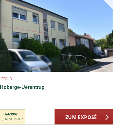
entrup
 Hoberge-Uerentrup
thd-9907
ZUM EXPOSÉ
BJEKTNUMMER