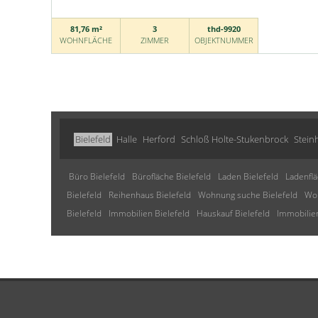
81,76 m²
3
thd-9920
WOHNFLÄCHE
ZIMMER
OBJEKTNUMMER
Bielefeld
Halle
Herford
Schloß Holte-Stukenbrock
Stein
Büro Bielefeld
Bürofläche Bielefeld
Laden Bielefeld
Ladenflä
Bielefeld
Reihenhaus Bielefeld
Wohnung suche Bielefeld
Woh
Bielefeld
Immobilien Bielefeld
Hauskauf Bielefeld
Immobilien