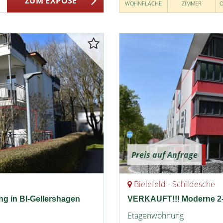
ZUM EXPOSÉ
WOHNFLÄCHE
ZIMMER
O
Preis auf Anfrage
Bielefeld - Schildesche
 in BI-Gellershagen
VERKAUFT!!! Moderne 2-
Etagenwohnung