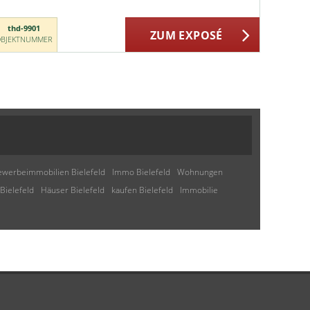
thd-9901
ZUM EXPOSÉ
BJEKTNUMMER
werbeimmobilien Bielefeld
Immo Bielefeld
Wohnungen
Bielefeld
Häuser Bielefeld
kaufen Bielefeld
Immobilie