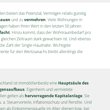
en bieten das Potenzial, Vermögen relativ günstig
bauen
und zu
vermehren
. Viele Wohnungen in
agen haben Ihren Wert in den letzten 50 Jahren
lfacht
. Hinzu kommt, dass der Wohnraumbedarf pro
 gleichen Zeitraum stark gewachsen ist. Und ebenso
die Zahl der Single-Haushalte. Wichtigste
nte für den Wertzuwachs bleibt allerdings die
schland ist Immobilienbesitz eine
Hauptsäule des
gensaufbaus
. Eigenheim und vermietete
ien gelten als
hervorragende Kapitalanlage
. Sie
u. a. Steuervorteile, Inflationsschutz und Rendite. Und
nen als Einkommensquelle im Alter dienen bzw. bei