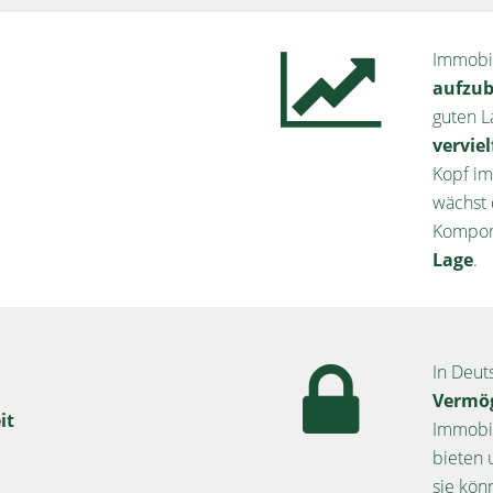
Immobil
aufzu
guten L
vervie
Kopf im
wächst 
Kompone
Lage
.
In Deut
Vermö
it
Immobil
bieten 
sie kön