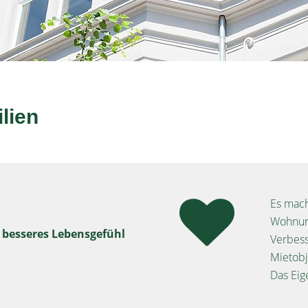
lien
Es mac
Wohnun
, besseres Lebensgefühl
Verbes
Mietobj
Das Ei