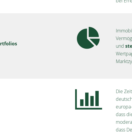
bei Err
Immobil
Vermöge
rtfolios
und
ste
Wertpap
Marktzy
Die Ze
deutsc
europa-
dass di
modera
dass De