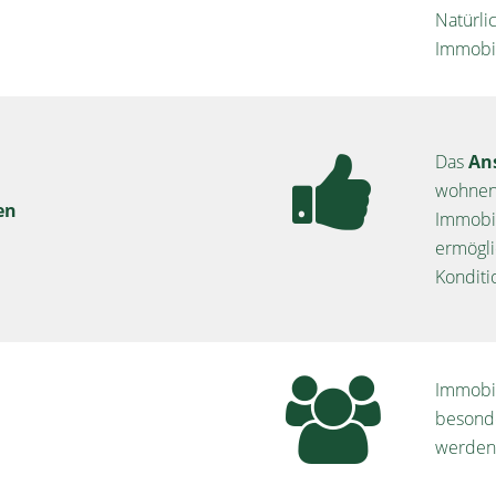
Natürli
Immobi
Das
An
wohnen,
en
Immobil
ermögli
Konditi
Immobi
besonde
werden. 