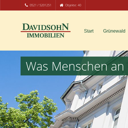
0521 / 5201251
Objekte: 40
Start
Grünewald
Was Menschen an 