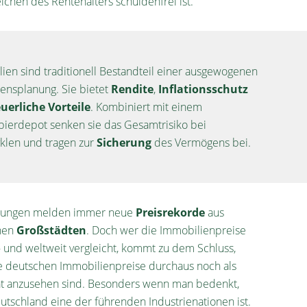
eichen des Rentenalters schuldenfrei ist.
ien sind traditionell Bestandteil einer ausgewogenen
nsplanung. Sie bietet
Rendite
,
Inflationsschutz
uerliche Vorteile
. Kombiniert mit einem
ierdepot senken sie das Gesamtrisiko bei
klen und tragen zur
Sicherung
des Vermögens bei.
itungen melden immer neue
Preisrekorde
aus
hen
Großstädten
. Doch wer die Immobilienpreise
 und weltweit vergleicht, kommt zu dem Schluss,
e deutschen Immobilienpreise durchaus noch als
t anzusehen sind. Besonders wenn man bedenkt,
utschland eine der führenden Industrienationen ist.