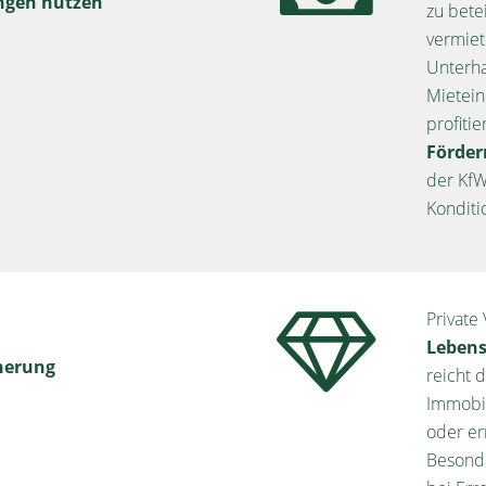
ungen nutzen
zu bete
vermiet
Unterha
Mietei
profiti
Förder
der KfW
Konditi
Private
Leben
herung
reicht d
Immobil
oder er
Besonde