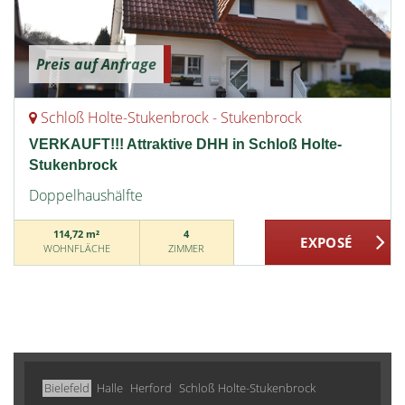
Preis auf Anfrage
Schloß Holte-Stukenbrock - Stukenbrock
VERKAUFT!!! Attraktive DHH in Schloß Holte-
Stukenbrock
Doppelhaushälfte
114,72 m²
4
WOHNFLÄCHE
ZIMMER
Bielefeld
Halle
Herford
Schloß Holte-Stukenbrock