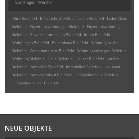
Steinhagen
Werther
Büro Bielefeld
Bürofläche Bielefeld
Laden Bielefeld
Ladenfläche
Bielefeld
Eigentumswohnungen Bielefeld
Eigentumswohnung
Bielefeld
Gewerbeimmobilien Bielefeld
Immo Bielefeld
Wohnungen Bielefeld
Reihenhaus Bielefeld
Wohnung suche
Bielefeld
Wohnungssuche Bielefeld
Wohnungsanzeigen Bielefeld
Wohnung Bielefeld
Haus Bielefeld
Häuser Bielefeld
kaufen
Bielefeld
Immobilie Bielefeld
Immobilien Bielefeld
Hauskauf
Bielefeld
Immobilienkauf Bielefeld
Einfamilienhaus Bielefeld
Einfamilienhäuser Bielefeld
NEUE OBJEKTE