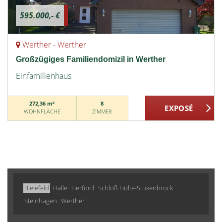
595.000,- €
Werther - Werther
Großzügiges Familiendomizil in Werther
Einfamilienhaus
272,36 m²
8
WOHNFLÄCHE
ZIMMER
Bielefeld
Halle
Herford
Schloß Holte-Stukenbrock
Steinhagen
Werther