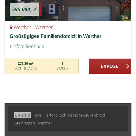
595.000,- €
Werther - Werther
Großzügiges Familiendomizil in Werther
Einfamilienhaus
272,36 m²
8
WOHNFLÄCHE
ZIMMER
Bielefeld
Halle
Herford
Schloß Holte-Stukenbrock
Steinhagen
Werther