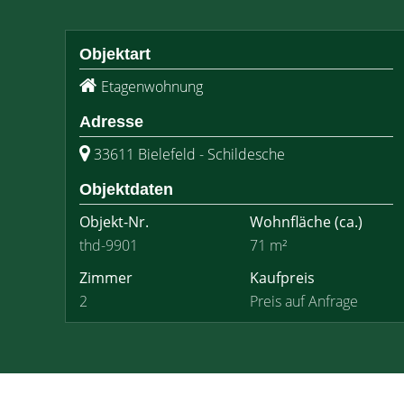
Objektart
Etagenwohnung
Adresse
33611 Bielefeld - Schildesche
Objektdaten
Objekt-Nr.
Wohnfläche
(ca.)
thd-9901
71 m²
Zimmer
Kaufpreis
2
Preis auf Anfrage