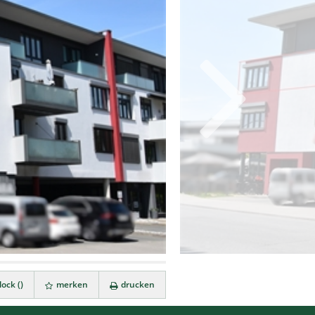
ock (
)
merken
drucken