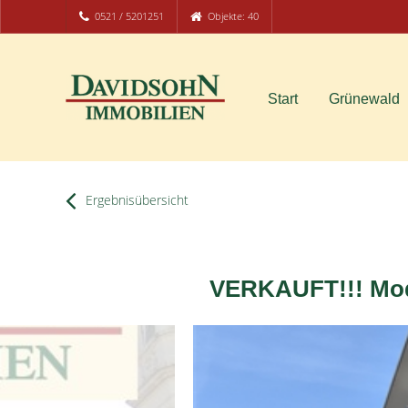
0521 / 5201251
Objekte: 40
Start
Grünewald
Ergebnisübersicht
VERKAUFT!!! Mod