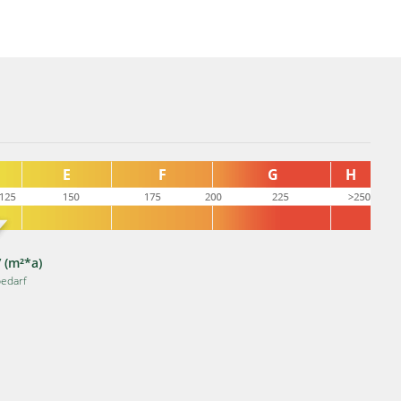
 (m²*a)
edarf