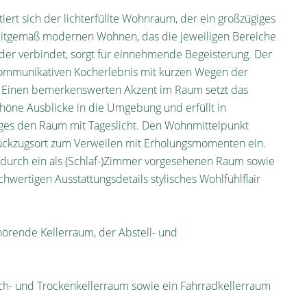
ert sich der lichterfüllte Wohnraum, der ein großzügiges
zeitgemäß modernen Wohnen, das die jeweiligen Bereiche
er verbindet, sorgt für einnehmende Begeisterung. Der
kommunikativen Kocherlebnis mit kurzen Wegen der
. Einen bemerkenswerten Akzent im Raum setzt das
chöne Ausblicke in die Umgebung und erfüllt in
ges den Raum mit Tageslicht. Den Wohnmittelpunkt
Rückzugsort zum Verweilen mit Erholungsmomenten ein.
durch ein als (Schlaf-)Zimmer vorgesehenen Raum sowie
ertigen Ausstattungsdetails stylisches Wohlfühlflair
hörende Kellerraum, der Abstell- und
ch- und Trockenkellerraum sowie ein Fahrradkellerraum