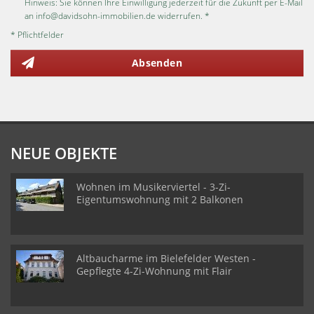
Hinweis: Sie können Ihre Einwilligung jederzeit für die Zukunft per E-Mail
an info@davidsohn-immobilien.de widerrufen. *
* Pflichtfelder
Absenden
NEUE OBJEKTE
Wohnen im Musikerviertel - 3-Zi-
Eigentumswohnung mit 2 Balkonen
Altbaucharme im Bielefelder Westen -
Gepflegte 4-Zi-Wohnung mit Flair