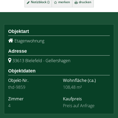
Notizblock (
)
merken
drucken
Objektart
Etagenwohnung
Adresse
33613 Bielefeld - Gellershagen
Objektdaten
Objekt-Nr.
Wohnfläche
(ca.)
thd-9859
108,48 m²
Zimmer
Kaufpreis
4
Preis auf Anfrage