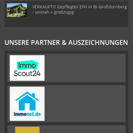
VERKAUFT!!! Gepflegtes EFH in BI-Großdornberg
- uninah + großzügig
UNSERE PARTNER & AUSZEICHNUNGEN