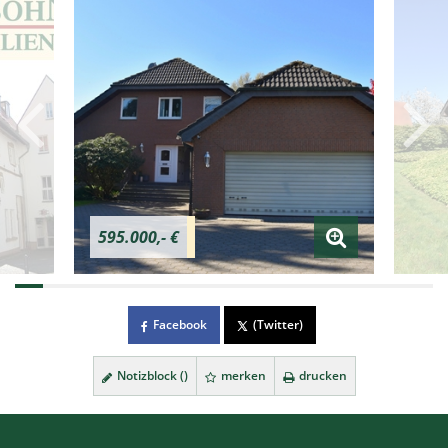
595.000,- €
Facebook
(Twitter)
Notizblock (
)
merken
drucken