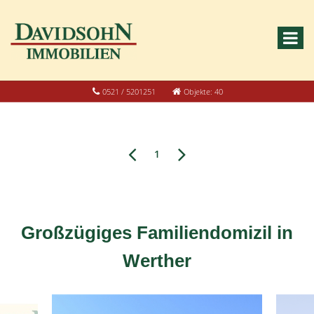
0521 / 5201251
Objekte: 40
1
Großzügiges Familiendomizil in
Werther