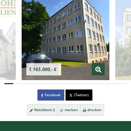
1.165.000,- €
Facebook
(Twitter)
Notizblock (
)
merken
drucken