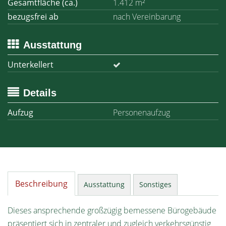
Gesamtfläche (ca.)
1.412 m²
bezugsfrei ab
nach Vereinbarung
Ausstattung
Unterkellert
Details
Aufzug
Personenaufzug
Beschreibung
Ausstattung
Sonstiges
Dieses ansprechende großzügig bemessene Bürogebäude
präsentiert sich in zentraler und zugleich verkehrsgünstig