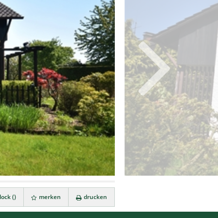
ock (
)
merken
drucken