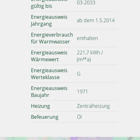
03-2033
gültig bis
Energieausweis
ab dem 1.5.2014
Jahrgang
Energieverbrauch
enthalten
für Warmwasser
Energieausweis
221,7 kWh /
Wärmewert
(m²*a)
Energieausweis
G
Werteklasse
Energieausweis
1971
Baujahr
Heizung
Zentralheizung
Befeuerung
Öl