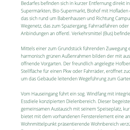
Bedarfes befinden sich in kurzer Entfernung direkt 
Supermärkten, Bio-Supermarkt, Biohof mit Hofladen e
das sich rund um Babenhausen und Richtung Campus
Wegenetz, das zum Spaziergang, Fahrradfahren oder z
Anbindungen an öffentl. Verkehrsmittel (Bus) befinde
Mittels einer zum Grundstück führenden Zuwegung e
harmonisch grünen Außenrahmen bilden der mit aus
öffnende Vorgarten. Der freundlich angelegte Hofbe
Stellfläche für einen Pkw oder Fahrräder, eröffnet zu
um das Gebäude leitenden Wegeführung zum Garte
Vom Hauseingang führt ein sog. Windfang mit integri
Essdiele konzipierten Dielenbereich. Dieser begeiste
gemeinsamen Austausch mit seinem Speiseplatz, ku
bietet mit dem vorhandenen Fensterelement eine an
Wohnmittelpunkt präsentierende Wohnbereich verzü