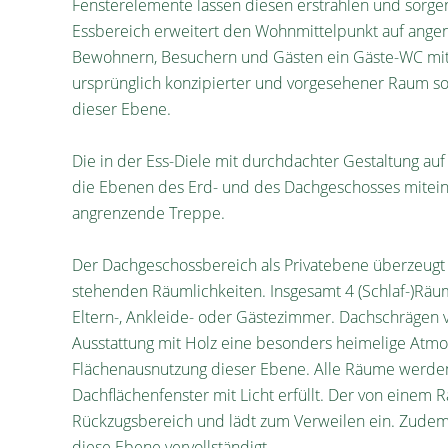
Fensterelemente lassen diesen erstrahlen und sorgen f
Essbereich erweitert den Wohnmittelpunkt auf ang
Bewohnern, Besuchern und Gästen ein Gäste-WC mit T
ursprünglich konzipierter und vorgesehener Raum 
dieser Ebene.
Die in der Ess-Diele mit durchdachter Gestaltung a
die Ebenen des Erd- und des Dachgeschosses miteina
angrenzende Treppe.
Der Dachgeschossbereich als Privatebene überzeugt
stehenden Räumlichkeiten. Insgesamt 4 (Schlaf-)Räu
Eltern-, Ankleide- oder Gästezimmer. Dachschrägen
Ausstattung mit Holz eine besonders heimelige Atm
Flächenausnutzung dieser Ebene. Alle Räume werde
Dachflächenfenster mit Licht erfüllt. Der von einem
Rückzugsbereich und lädt zum Verweilen ein. Zudem 
diese Ebene vervollständigt.