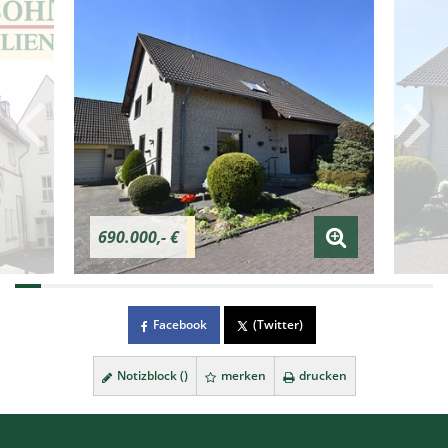
690.000,- €
Facebook
(Twitter)
Notizblock (
)
merken
drucken