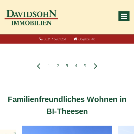
0521 / 5201251
Objekte: 40
1
2
3
4
5
Familienfreundliches Wohnen in
BI-Theesen