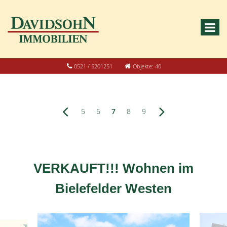
0521 / 5201251
Objekte: 40
5
6
7
8
9
VERKAUFT!!! Wohnen im
Bielefelder Westen