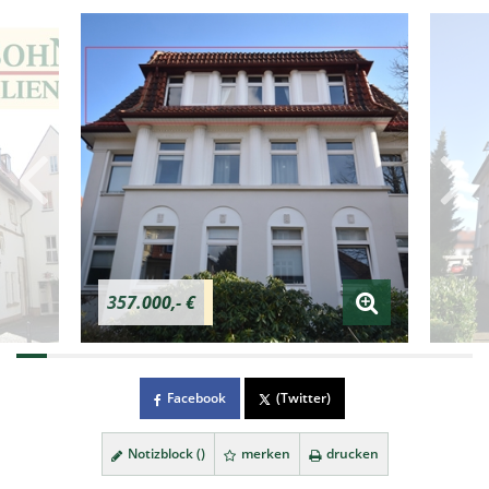
357.000,- €
Facebook
(Twitter)
Notizblock (
)
merken
drucken