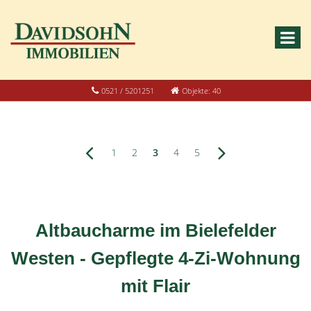
0521 / 5201251
Objekte: 40
1
2
3
4
5
Altbaucharme im Bielefelder
Westen - Gepflegte 4-Zi-Wohnung
mit Flair