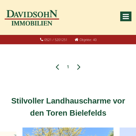
0521 / 5201251
Objekte: 40
1
Stilvoller Landhauscharme vor
den Toren Bielefelds