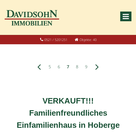
0521 / 5201251
Objekte: 40
5
6
7
8
9
VERKAUFT!!!
Familienfreundliches
Einfamilienhaus in Hoberge