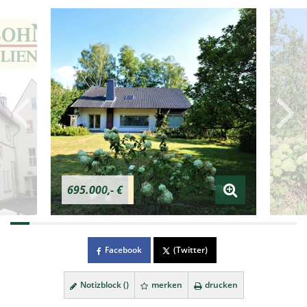
695.000,- €
Facebook
(Twitter)
Notizblock (
)
merken
drucken