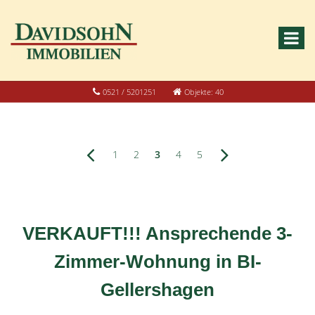
0521 / 5201251
Objekte: 40
1
2
3
4
5
VERKAUFT!!! Ansprechende 3-
Zimmer-Wohnung in BI-
Gellershagen