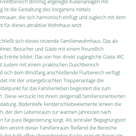
Frontbereich stimmig angelegte Außenanlagen mit
 ist die Gestaltung des Vorgartens mittels
enmauer, die sich harmonisch einfügt und zugleich mit dem
für dieses attraktive Wohnhaus setzt.
ließt sich dieses reizende Familienwohnhaus. Das als
ner, Besucher und Gäste mit einem freundlich
as Entrée bildet. Das von hier direkt zugängliche Gäste-WC
ist zudem mit einem praktischen Duschbereich
nd sich dem Windfang anschließende Flurbereich verfügt
ndet mit der untergebrachten Treppenanlage die
ttelpunkt für das Familienleben begeistert die zum
. Diese verzückt mit ihrem zeitgemäß familienorientierten
altung. Bodentiefe Fensterschiebeelemente lenken die
ch, der den Lebensraum zur warmen Jahreszeit nach
für pure Begeisterung sorgt. Als zentraler Begegnungsort
en vereint dieser Familienraum fließend die Bereiche
t der halb offen übergehenden Küche erzeugt dieser ein