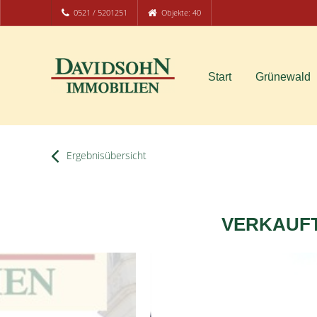
0521 / 5201251
Objekte: 40
Start
Grünewald
Ergebnisübersicht
VERKAUFT!!