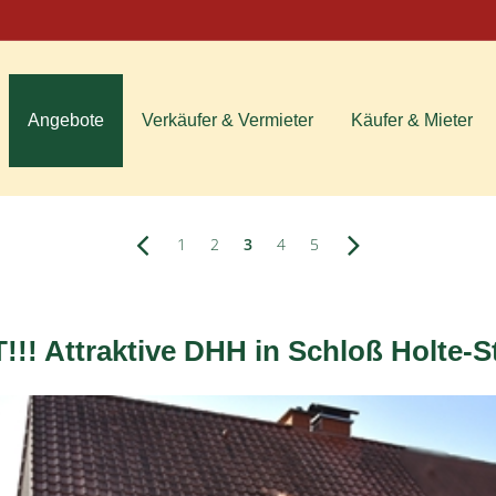
Angebote
Verkäufer & Vermieter
Käufer & Mieter
1
2
3
4
5
! Attraktive DHH in Schloß Holte-