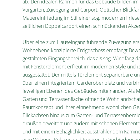
ab. Den idealen Rahmen für das Gebäude bilden im 
Vorgarten, Zuwegung und Carport. Optischer Blickfang
Mauereinfriedung im Stil einer sog. modernen Fries
seitlichen Doppelcarport einen schmückenden Akzent 
Über eine zum Hauseingang führende Zuwegung ersch
Wohnebene konzipierte Erdgeschoss empfängt Bewoh
gestalteten Eingangsbereich, das als sog. Windfang d
mit Fensterelement erfreut im modernen Style und 
ausgestattet. Der mittels Türelement separierbare u
über einen integriertem Garderobenplatz und verbi
jeweiligen Ebenen des Gebäudes miteinander. Als Mi
Garten und Terrassenfläche öffnende Wohnlandschaft
Raumkonzept und ihrer einnehmend wohnlichen Gest
Blickachsen hinaus zum Garten- und Terrassenberei
draußen erweitert und zudem mit schönen Elementen 
und mit einem Behaglichkeit ausstrahlendem Kaminof
vom Wohnen, Relaxen und Speisen. In Verbindung mi