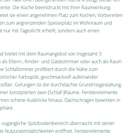
nte. Die Küche beeindruckt mit ihrer Raumwirkung.
ietet sie einen angenehmen Platz zum Kochen, Vorbereiten
egen zum angrenzenden Speiseplatz im Wohnraum und
 nur mit Tageslicht erhellt, sondern auch einen
und bietet mit dem Raumangebot von insgesamt 3
 als Eltern-, Kinder- und Gästezimmer oder auch als Raum
ne Schlafzimmer profitiert durch die Nähe zum
nischer Farboptik, geschmackvoll aufeinander
flair. Gelungen ist die durchdachte Grundrissgestaltung,
mer konzipierten zwei (Schlaf-)Räume. Fensterelemente
ähren schöne Ausblicke hinaus. Dachschrägen bewirken in
phäre.
 zugängliche Spitzbodenbereich überrascht mit seiner
ge Nutzungsmöglichkeiten eröffnet. Fensterelemente