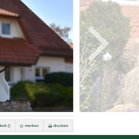
ock (
)
merken
drucken