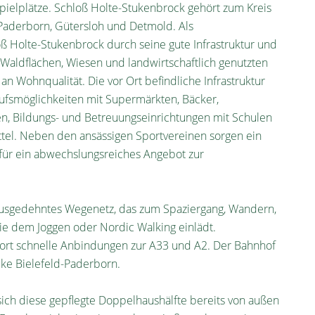
pielplätze. Schloß Holte-Stukenbrock gehört zum Kreis
 Paderborn, Gütersloh und Detmold. Als
oß Holte-Stukenbrock durch seine gute Infrastruktur und
aldflächen, Wiesen und landwirtschaftlich genutzten
an Wohnqualität. Die vor Ort befindliche Infrastruktur
ufsmöglichkeiten mit Supermärkten, Bäcker,
n, Bildungs- und Betreuungseinrichtungen mit Schulen
ttel. Neben den ansässigen Sportvereinen sorgen ein
 für ein abwechslungsreiches Angebot zur
usgedehntes Wegenetz, das zum Spaziergang, Wandern,
wie dem Joggen oder Nordic Walking einlädt.
ort schnelle Anbindungen zur A33 und A2. Der Bahnhof
cke Bielefeld-Paderborn.
sich diese gepflegte Doppelhaushälfte bereits von außen