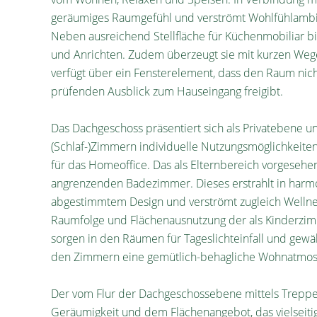
geräumiges Raumgefühl und verströmt Wohlfühlambie
Neben ausreichend Stellfläche für Küchenmobiliar b
und Anrichten. Zudem überzeugt sie mit kurzen W
verfügt über ein Fensterelement, dass den Raum nicht
prüfenden Ausblick zum Hauseingang freigibt.
Das Dachgeschoss präsentiert sich als Privatebene 
(Schlaf-)Zimmern individuelle Nutzungsmöglichkeiten
für das Homeoffice. Das als Elternbereich vorgesehe
angrenzenden Badezimmer. Dieses erstrahlt in harmo
abgestimmtem Design und verströmt zugleich Wellness
Raumfolge und Flächenausnutzung der als Kinderzim
sorgen in den Räumen für Tageslichteinfall und gew
den Zimmern eine gemütlich-behagliche Wohnatmos
Der vom Flur der Dachgeschossebene mittels Treppe
Geräumigkeit und dem Flächenangebot, das vielseiti