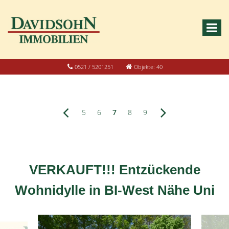
0521 / 5201251
Objekte: 40
5
6
7
8
9
VERKAUFT!!! Entzückende
Wohnidylle in BI-West Nähe Uni