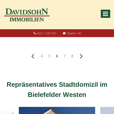
0521 / 5201251
Objekte: 40
4
5
6
7
8
Repräsentatives Stadtdomizil im
Bielefelder Westen