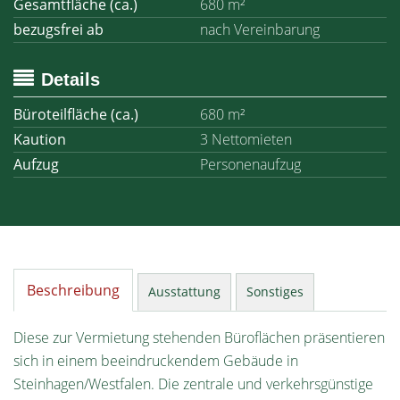
Gesamtfläche (ca.)
680 m²
bezugsfrei ab
nach Vereinbarung
Details
Büroteilfläche (ca.)
680 m²
Kaution
3 Nettomieten
Aufzug
Personenaufzug
Beschreibung
Ausstattung
Sonstiges
Diese zur Vermietung stehenden Büroflächen präsentieren
sich in einem beeindruckendem Gebäude in
Steinhagen/Westfalen. Die zentrale und verkehrsgünstige