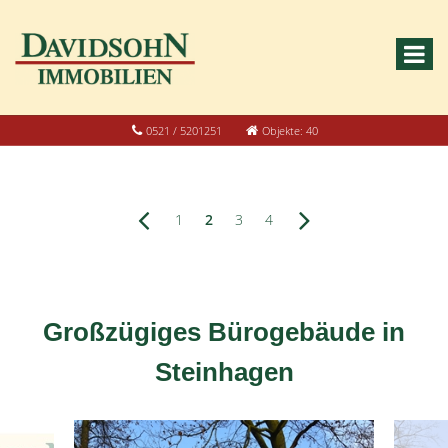
0521 / 5201251
Objekte: 40
1
2
3
4
Großzügiges Bürogebäude in
Steinhagen