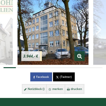
3.944,- €
Facebook
(Twitter)
Notizblock (
)
merken
drucken