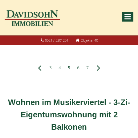
0521 / 5201251
Objekte: 40
3
4
5
6
7
Wohnen im Musikerviertel - 3-Zi-
Eigentumswohnung mit 2
Balkonen