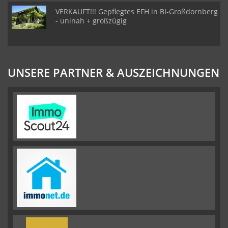
VERKAUFT!!! Gepflegtes EFH in BI-Großdornberg
- uninah + großzügig
UNSERE PARTNER & AUSZEICHNUNGEN