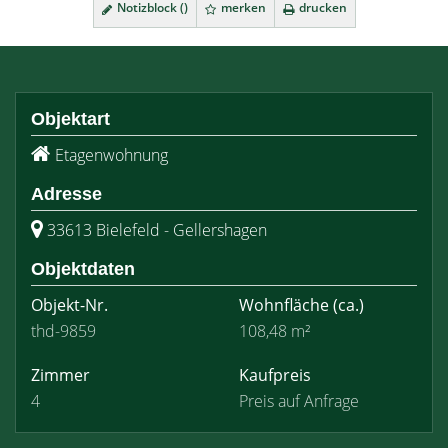
Notizblock (
)
merken
drucken
Objektart
Etagenwohnung
Adresse
33613 Bielefeld - Gellershagen
Objektdaten
Objekt-Nr.
Wohnfläche
(ca.)
thd-9859
108,48 m²
Zimmer
Kaufpreis
4
Preis auf Anfrage