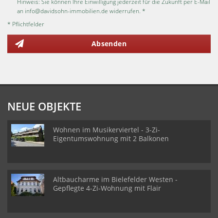
Hinweis: Sie können Ihre Einwilligung jederzeit für die Zukunft per E-Mail
an info@davidsohn-immobilien.de widerrufen. *
* Pflichtfelder
Absenden
NEUE OBJEKTE
Wohnen im Musikerviertel - 3-Zi-
Eigentumswohnung mit 2 Balkonen
Altbaucharme im Bielefelder Westen -
Gepflegte 4-Zi-Wohnung mit Flair