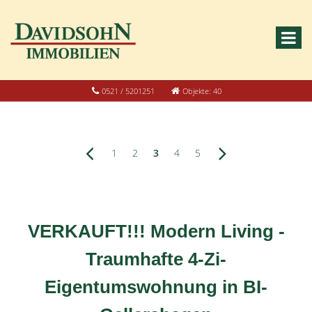
0521 / 5201251
Objekte: 40
1
2
3
4
5
VERKAUFT!!! Modern Living -
Traumhafte 4-Zi-
Eigentumswohnung in BI-