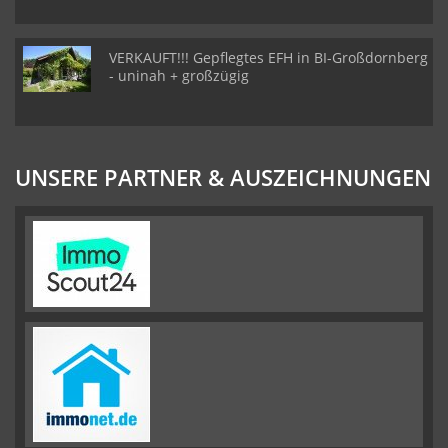
VERKAUFT!!! Gepflegtes EFH in BI-Großdornberg
- uninah + großzügig
UNSERE PARTNER & AUSZEICHNUNGEN