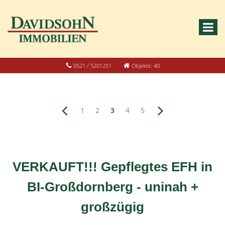
0521 / 5201251
Objekte: 40
1
2
3
4
5
VERKAUFT!!! Gepflegtes EFH in
BI-Großdornberg - uninah +
großzügig