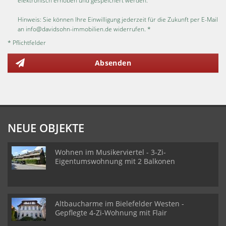
elektronisch erhoben und gespeichert werden.
Hinweis: Sie können Ihre Einwilligung jederzeit für die Zukunft per E-Mail
an info@davidsohn-immobilien.de widerrufen. *
* Pflichtfelder
Absenden
NEUE OBJEKTE
Wohnen im Musikerviertel - 3-Zi-
Eigentumswohnung mit 2 Balkonen
Altbaucharme im Bielefelder Westen -
Gepflegte 4-Zi-Wohnung mit Flair