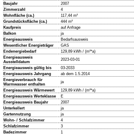
Baujahr
2007
Zimmerzahl
4
Wohnfläche (ca.)
117,44 m²
Grundstücksfläche (ca.)
444 m²
Kaufpreis
auf Anfrage
Balkon
ja
Energieausweis
Bedarfsausweis
Wesentlicher Energieträger
GAS
Endenergiebedarf
129,89 kWh / (m²*a)
Energieausweis
2023-03-01
Ausstelldatum
Energieausweis gültig bis
03-2033
Energieausweis Jahrgang
ab dem 1.5.2014
Energieverbrauch für
ja
Warmwasser enthalten
Energieausweis Wärmewert
129,89 kWh / (m²*a)
Energieausweis Werteklasse
E
Energieausweis Baujahr
2007
Unterkellert
ja
Gartennutzung
ja
Wohn- / Schlafzimmer
4
Schlafzimmer
3
Badezimmer
1