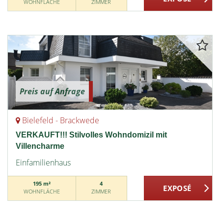
WOHNFLÄCHE
ZIMMER
Preis auf Anfrage
Bielefeld - Brackwede
VERKAUFT!!! Stilvolles Wohndomizil mit
Villencharme
Einfamilienhaus
195 m²
4
WOHNFLÄCHE
ZIMMER