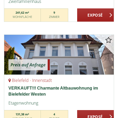
Zweifamilienhaus
241,62 m²
9
WOHNFLÄCHE
ZIMMER
Preis auf Anfrage
Bielefeld - Innenstadt
VERKAUFT!!! Charmante Altbauwohnung im
Bielefelder Westen
Etagenwohnung
131,38 m²
4