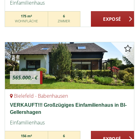
Einfamilienhaus
175 m²
6
WOHNFLÄCHE
ZIMMER
565.000,- €
Bielefeld - Babenhausen
VERKAUFT!!! Großzügiges Einfamilienhaus in BI-
Gellershagen
Einfamilienhaus
156 m²
6