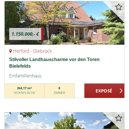
1.150.000,- €
Herford - Diebrock
Stilvoller Landhauscharme vor den Toren
Bielefelds
Einfamilienhaus
264,17 m²
8
WOHNFLÄCHE
ZIMMER