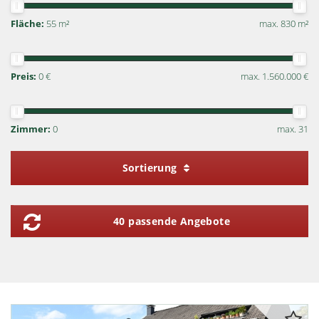
Fläche:
55 m²
max. 830 m²
Preis:
0 €
max. 1.560.000 €
Zimmer:
0
max. 31
Sortierung
40 passende Angebote