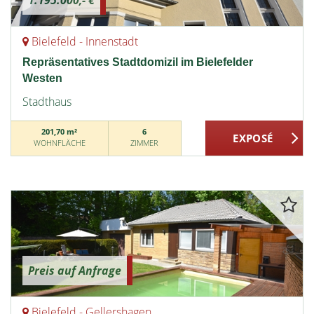
1.195.000,- €
Bielefeld - Innenstadt
Repräsentatives Stadtdomizil im Bielefelder
Westen
Stadthaus
201,70 m²
6
WOHNFLÄCHE
ZIMMER
Preis auf Anfrage
Bielefeld - Gellershagen