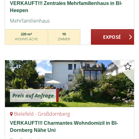
VERKAUFT!!! Zentrales Mehrfamilienhaus in BI-
Heepen
Mehrfamilienhaus
220 m²
10
WOHNFLÄCHE
ZIMMER
Preis auf Anfrage
Bielefeld - Großdornberg
VERKAUFT!!! Charmantes Wohndomizil in BI-
Dornberg Nähe Uni