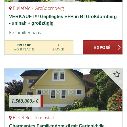
Bielefeld - Großdornberg
VERKAUFT!!! Gepflegtes EFH in BI-Großdornberg
- uninah + großzügig
Einfamilienhaus
169,57 m²
7
WOHNFLÄCHE
ZIMMER
1.560.000,- €
Bielefeld - Innenstadt
Charmantes Familiendomizil mit Gartenidylle