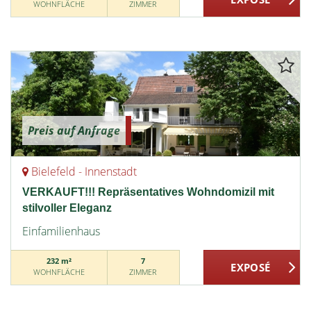
WOHNFLÄCHE
ZIMMER
Preis auf Anfrage
Bielefeld - Innenstadt
VERKAUFT!!! Repräsentatives Wohndomizil mit
stilvoller Eleganz
Einfamilienhaus
232 m²
7
WOHNFLÄCHE
ZIMMER