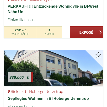
VERKAUFT!!! Entzückende Wohnidylle in BI-West
Nähe Uni
Einfamilienhaus
77,86 m²
3
WOHNFLÄCHE
ZIMMER
330.000,- €
Bielefeld - Hoberge-Uerentrup
Gepflegtes Wohnen in BI Hoberge-Uerentrup
Etagenwohnung