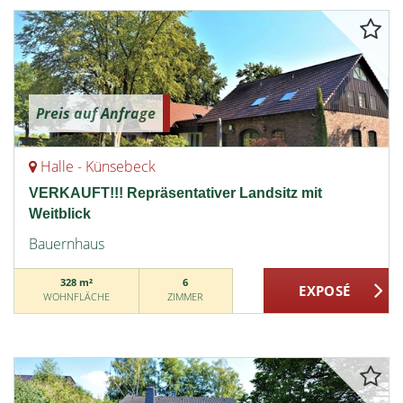
Preis auf Anfrage
Halle - Künsebeck
VERKAUFT!!! Repräsentativer Landsitz mit
Weitblick
Bauernhaus
328 m²
6
WOHNFLÄCHE
ZIMMER