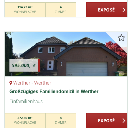
114,72 m²
4
WOHNFLÄCHE
ZIMMER
595.000,- €
Werther - Werther
Großzügiges Familiendomizil in Werther
Einfamilienhaus
272,36 m²
8
WOHNFLÄCHE
ZIMMER