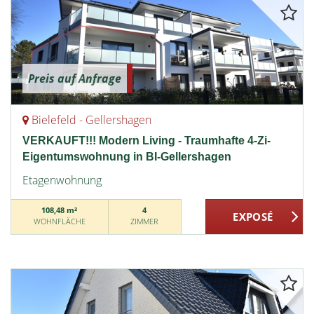
Preis auf Anfrage
Bielefeld - Gellershagen
VERKAUFT!!! Modern Living - Traumhafte 4-Zi-
Eigentumswohnung in BI-Gellershagen
Etagenwohnung
108,48 m²
4
WOHNFLÄCHE
ZIMMER